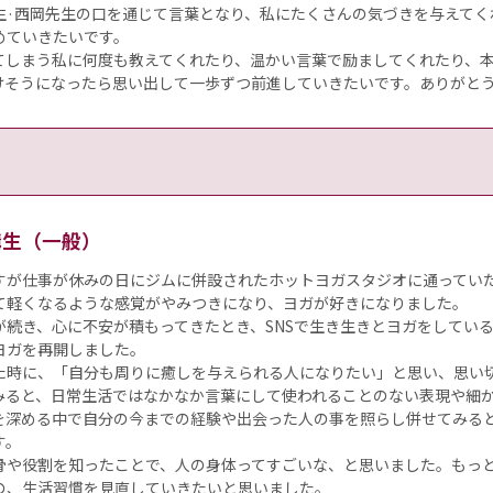
生·西岡先生の口を通じて言葉となり、私にたくさんの気づきを与えてく
めていきたいです。
てしまう私に何度も教えてくれたり、温かい言葉で励ましてくれたり、
けそうになったら思い出して一歩ずつ前進していきたいです。ありがと
受講生（一般）
すが仕事が休みの日にジムに併設されたホットヨガスタジオに通ってい
て軽くなるような感覚がやみつきになり、ヨガが好きになりました。
続き、心に不安が積もってきたとき、SNSで生き生きとヨガをしている女
ヨガを再開しました。
た時に、「自分も周りに癒しを与えられる人になりたい」と思い、思い
みると、日常生活ではなかなか言葉にして使われることのない表現や細
を深める中で自分の今までの経験や出会った人の事を照らし併せてみる
す。
骨や役割を知ったことで、人の身体ってすごいな、と思いました。もっ
の、生活習慣を見直していきたいと思いました。