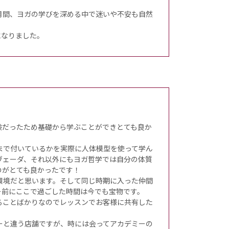
月間、ヨガの学びを深める中で迷いや不安も自然
になりました。
験だったため基礎から学ぶことができとても良か
まで付いているかを実際に人体模型を使って学ん
ヴェーダ、それ以外にもヨガ哲学では自分の体質
のがとても良かったです！
環境だと思います。そして同じ時期に入った仲間
ー前にここで過ごした時間は今でも宝物です。
ることばかりなのでレッスンでお客様に共有した
ーと違う店舗ですが、時には会ってアカデミーの