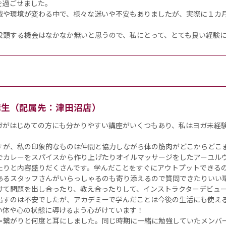
を過ごせました。
戦や環境が変わる中で、様々な迷いや不安もありましたが、実際に１カ
。
没頭する機会はなかなか無いと思うので、私にとって、とても良い経験
受講生（配属先：津田沼店）
ガがはじめての方にも分かりやすい講座がいくつもあり、私はヨガ未経
すが、私の印象的なものは仲間と協力しながら体の筋肉がどこからどこ
でカレーをスパイスから作り上げたりオイルマッサージをしたアーユル
たりと内容盛りだくさんです。学んだことをすぐにアウトプットできる
あるスタッフさんがいらっしゃるのも寄り添えるので質問できたりいい
けて問題を出し合ったり、教え合ったりして、インストラクターデビュ
出すのは不安でしたが、アカデミーで学んだことは今後の生活にも使え
い体や心の状態に導けるよう心がけています！
＝繋がりと何度と耳にしました。同じ時期に一緒に勉強していたメンバ