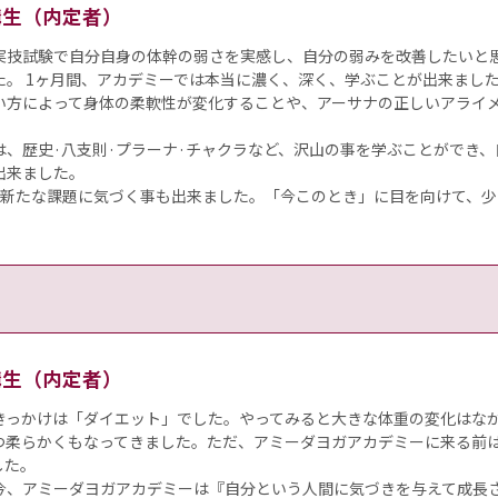
受講生（内定者）
実技試験で自分自身の体幹の弱さを実感し、自分の弱みを改善したいと思い
た。 1ヶ月間、アカデミーでは本当に濃く、深く、学ぶことが出来まし
い方によって身体の柔軟性が変化することや、アーサナの正しいアライ
。
は、歴史·八支則·プラーナ·チャクラなど、沢山の事を学ぶことができ
出来ました。
の新たな課題に気づく事も出来ました。「今このとき」に目を向けて、
受講生（内定者）
きっかけは「ダイエット」でした。やってみると大きな体重の変化はな
つ柔らかくもなってきました。ただ、アミーダヨガアカデミーに来る前はR
した。
今、アミーダヨガアカデミーは『自分という人間に気づきを与えて成長