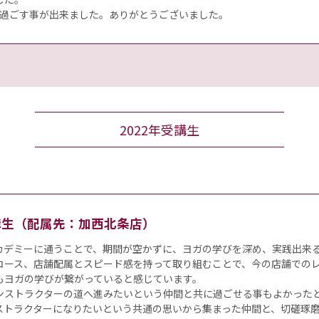
を過ごす事が出来ました。ありがとうございました。
2022年受講生
受講生（配属先：加西北条店）
カデミーに通うことで、期間が空かずに、ヨガの学びを深め、実践出来
コース、店舗配属とスピード感を持って取り組むことで、今の店舗での
もヨガの学びが繋がっていると感じています。
ンストラクターの道へ進みたいという仲間と共に過ごせる事もよかった
ストラクターになりたいという共通の思いから集まった仲間と、切磋琢