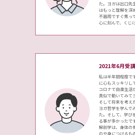
た。ヨガは出口先
はもっと理解を深
不器用ですぐ焦っ
心に刻んで、くじ
2021年6月
私は半年間程度で
に心もスッキリし
コロナで自粛生活が
真似で動いてみて
そして将来を考え
ヨガ哲学を学んで
た。そして、学び
る事が多かったで
解剖学は、身体の
のや身につけるも