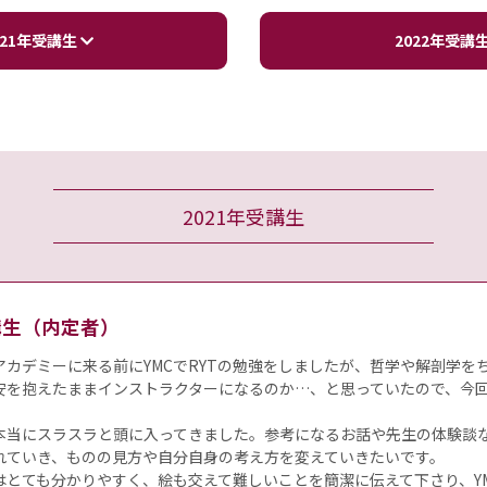
021年受講生
2022年受講
2021年受講生
受講生（内定者）
アカデミーに来る前にYMCでRYTの勉強をしましたが、哲学や解剖学を
安を抱えたままインストラクターになるのか…、と思っていたので、今
。
本当にスラスラと頭に入ってきました。参考になるお話や先生の体験談
れていき、ものの見方や自分自身の考え方を変えていきたいです。
はとても分かりやすく、絵も交えて難しいことを簡潔に伝えて下さり、Y