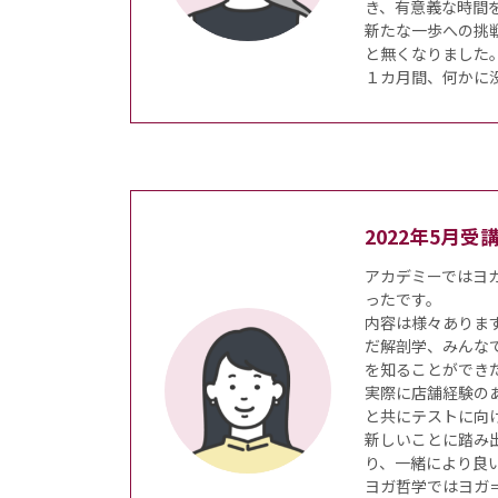
き、有意義な時間
新たな一歩への挑
と無くなりました
１カ月間、何かに
2022年5月
アカデミーではヨ
ったです。
内容は様々ありま
だ解剖学、みんな
を知ることができ
実際に店舗経験の
と共にテストに向
新しいことに踏み
り、一緒により良
ヨガ哲学ではヨガ