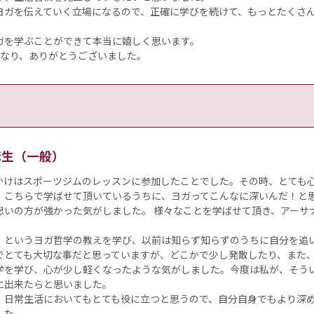
ヨガを伝えていく立場になるので、正確に学びを続けて、もっとたくさ
ガを学ぶことができて本当に嬉しく思います。
になり、ありがとうございました。
受講生（一般）
かけはスポーツジムのレッスンに参加したことでした。その時、とても
、こちらで学ばせて頂いているうちに、ヨガってこんなに深いんだ！と
思いの方が強かった気がしました。 様々なことを学ばせて頂き、アーサ
』というヨガ哲学の教えを学び、以前は知らず知らずのうちに自分を追
でとても大切な事だと思っていますが、どこかで少し発散したり、また
学を学び、心が少し軽くなったような気がしました。今度は私が、そう
に出来たらと思いました。
、日常生活においてもとても役に立つと思うので、自分自身でもより深
した。